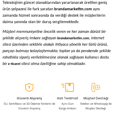
Teknolojinin güncel olanaklarından yararlanarak üretilen geniş
ürün yelpazesi ile fark yaratan
brandamarketim.com
aynı
zamanda hizmet sonrasında da verdiği destek ile müşterilerin
daima yanında olan bir duruş sergilemektedir.
Müşteri memnuniyetine öncelik veren ve her zaman dürüst bir
şekilde alışveriş imkanı sağlayan
, internet
brandamarketim.com
sitesi üzerinden sektörle alakalı ihtiyaca yönelik her türlü ürünü,
parçayı bulmayı kolaylaştırmakta; toptan ya da perakende şekilde
rahatlıkla sipariş verilebilmesine olanak sağlayan kullanıcı dostu
bir
sitesi olma özelliğine sahip olmaktadır.
e-ticaret
Güvenli Alışveriş
Hızlı Teslimat
Müşteri Desteği
SLL Sertifikası ve 3D Ödeme Yöntemi İle
Aynı Gün
Telefon ve Whatsapp İle
Güvenli Alışveriş
Kargo İmkanı
Müşteri Desteği