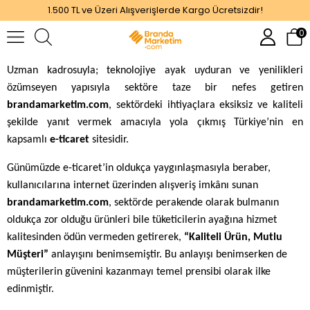
1.500 TL ve Üzeri Alışverişlerde Kargo Ücretsizdir!
0
Uzman kadrosuyla; teknolojiye ayak uyduran ve yenilikleri
özümseyen yapısıyla sektöre taze bir nefes getiren
brandamarketim.com
, sektördeki ihtiyaçlara eksiksiz ve kaliteli
şekilde yanıt vermek amacıyla yola çıkmış Türkiye’nin en
kapsamlı
e-ticaret
sitesidir.
Günümüzde e-ticaret’in oldukça yaygınlaşmasıyla beraber,
kullanıcılarına internet üzerinden alışveriş imkânı sunan
brandamarketim.com
, sektörde perakende olarak bulmanın
oldukça zor olduğu ürünleri bile tüketicilerin ayağına hizmet
kalitesinden ödün vermeden getirerek,
“Kaliteli Ürün, Mutlu
Müşteri”
anlayışını benimsemiştir. Bu anlayışı benimserken de
müşterilerin güvenini kazanmayı temel prensibi olarak ilke
edinmiştir.