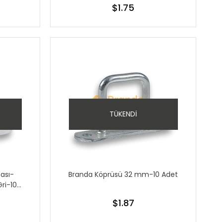
$1.75
TÜKENDI
cası-
Branda Köprüsü 32 mm-10 Adet
Gri-10
$1.87