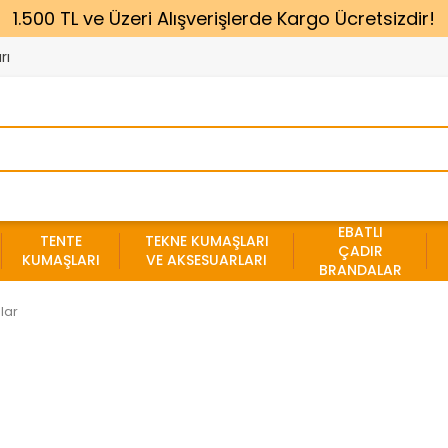
1.500 TL ve Üzeri Alışverişlerde Kargo Ücretsizdir!
rı
EBATLI
TENTE
TEKNE KUMAŞLARI
ÇADIR
KUMAŞLARI
VE AKSESUARLARI
BRANDALAR
lar