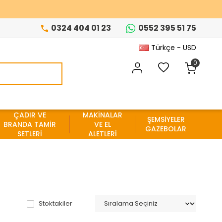
0324 404 01 23
0552 395 51 75
Türkçe - USD
0
ÇADIR VE
MAKİNALAR
ŞEMSİYELER
BRANDA TAMİR
VE EL
GAZEBOLAR
SETLERİ
ALETLERİ
Stoktakiler