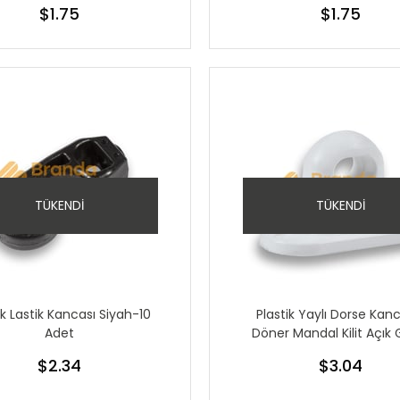
$1.75
$1.75
TÜKENDI
TÜKENDI
ik Lastik Kancası Siyah-10
Plastik Yaylı Dorse Kan
Adet
Döner Mandal Kilit Açık 
Adet
$2.34
$3.04