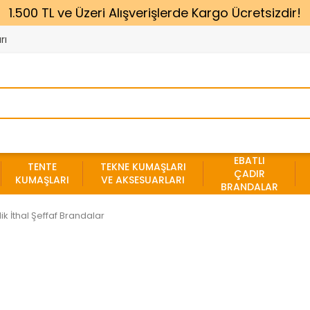
1.500 TL ve Üzeri Alışverişlerde Kargo Ücretsizdir!
rı
EBATLI
TENTE
TEKNE KUMAŞLARI
ÇADIR
KUMAŞLARI
VE AKSESUARLARI
BRANDALAR
ik İthal Şeffaf Brandalar