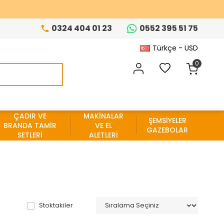
0324 404 01 23
0552 395 51 75
Türkçe - USD
0
ÇADIR VE
MAKİNALAR
ŞEMSİYELER
BRANDA TAMİR
VE EL
GAZEBOLAR
SETLERİ
ALETLERİ
Stoktakiler