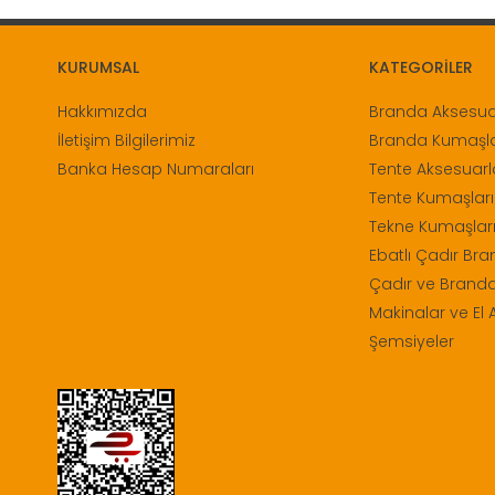
KURUMSAL
KATEGORİLER
Hakkımızda
Branda Aksesuar
İletişim Bilgilerimiz
Branda Kumaşla
Banka Hesap Numaraları
Tente Aksesuarl
Tente Kumaşları
Tekne Kumaşları
Ebatlı Çadır Bra
Çadır ve Branda
Makinalar ve El A
Şemsiyeler