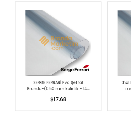
SERGE FERRARİ Pvc Şeffaf
İthal
Branda-(0.50 mm kalınlık - 140
mm
cm en)
$17.68