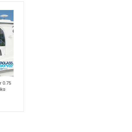
r 0.75
ika