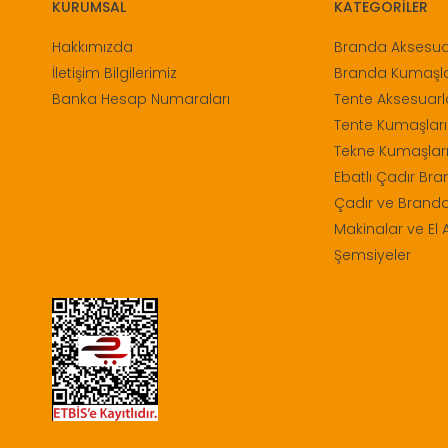
KURUMSAL
KATEGORİLER
Hakkımızda
Branda Aksesuar
İletişim Bilgilerimiz
Branda Kumaşla
Banka Hesap Numaraları
Tente Aksesuarl
Tente Kumaşları
Tekne Kumaşları
Ebatlı Çadır Bra
Çadır ve Branda
Makinalar ve El A
Şemsiyeler