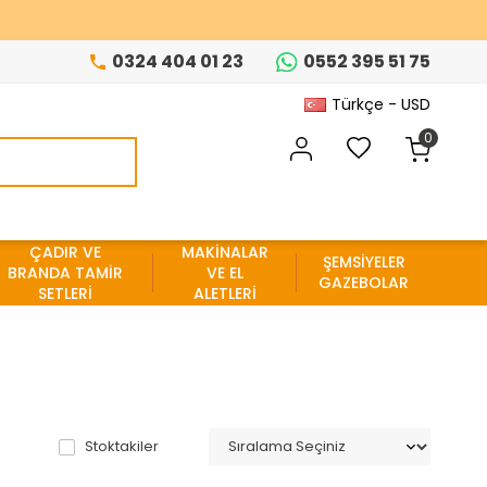
0324 404 01 23
0552 395 51 75
Türkçe - USD
0
ÇADIR VE
MAKİNALAR
ŞEMSİYELER
BRANDA TAMİR
VE EL
GAZEBOLAR
SETLERİ
ALETLERİ
Stoktakiler