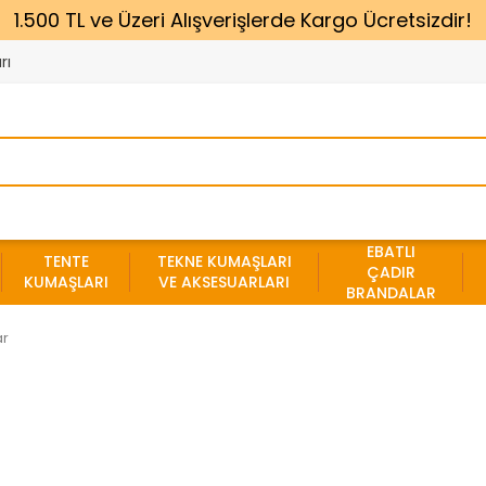
1.500 TL ve Üzeri Alışverişlerde Kargo Ücretsizdir!
rı
EBATLI
TENTE
TEKNE KUMAŞLARI
ÇADIR
KUMAŞLARI
VE AKSESUARLARI
BRANDALAR
ar