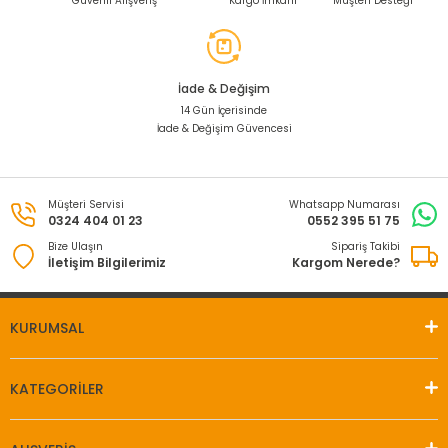
Güvenli Alışveriş
Kargo İmkanı
Müşteri Desteği
İade & Değişim
14 Gün İçerisinde
İade & Değişim Güvencesi
Müşteri Servisi
Whatsapp Numarası
0324 404 01 23
0552 395 51 75
Bize Ulaşın
Sipariş Takibi
İletişim Bilgilerimiz
Kargom Nerede?
KURUMSAL
KATEGORİLER