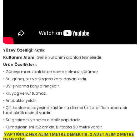
Yüzey Özelliği:
Akrilik
Kullanım Alanı:
Genel kullanım alanları teknelerdir.
Ürün Özellikleri:
• Güneşe maruz kaldıktan sonra solmaz, çürümez.
• Su, güneş, tuz ve rüzgara karşı dayanıklıdır.
• UV ışınlarına karşı dirençlidir.
• Kir, yağ ve küf tutmaz.
• Antibakteriyeldir.
• Çift kaplama sayesinde üstün su direnci (iki taraf flor karbon, bir
taraf akrilik reçine) vardır.
• Su geçirmez ve nefes alabilir yapıdadır.
• Kumaşların eni 152 cm'dir. Bir topta 50 metre vardır.
YAPTIĞINIZ HER ALIM 1 METRE DEMEKTİR. 2 ADET ALIM 2 METRE
DEMEKTİR.