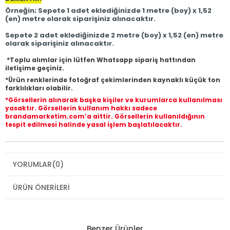
Örneğin; Sepete 1 adet eklediğinizde 1 metre (boy) x 1,52
(en) metre olarak siparişiniz alınacaktır.
Sepete 2 adet eklediğinizde 2 metre (boy) x 1,52 (en) metre
olarak siparişiniz alınacaktır.
*Toplu alımlar için lütfen Whatsapp sipariş hattından
iletişime geçiniz.
*Ürün renklerinde fotoğraf çekimlerinden kaynaklı küçük ton
farklılıkları olabilir.
*Görsellerin alınarak başka kişiler ve kurumlarca kullanılması
yasaktır. Görsellerin kullanım hakkı sadece
brandamarketim.com’a aittir. Görsellerin kullanıldığının
tespit edilmesi halinde yasal işlem başlatılacaktır.
YORUMLAR
(0)
ÜRÜN ÖNERILERI
Benzer Ürünler