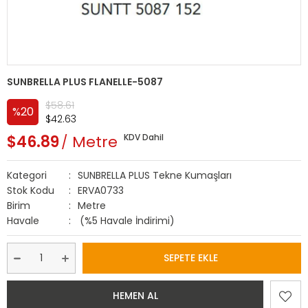
SUNBRELLA PLUS FLANELLE-5087
$58.61
%
20
$42.63
İndirim
$46.89
Metre
KDV Dahil
Kategori
SUNBRELLA PLUS Tekne Kumaşları
Stok Kodu
ERVA0733
Birim
Metre
Havale
(%5 Havale İndirimi)