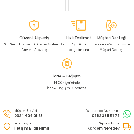
Güvenli Alışveriş
Hızlı Teslimat
Müşteri Desteği
SLL Sertifikası ve 3D Ödeme Yöntemi İle
Aynı Gün
Telefon ve Whatsapp İle
Güvenli Alışveriş
Kargo İmkanı
Müşteri Desteği
İade & Değişim
14 Gün İçerisinde
İade & Değişim Güvencesi
Müşteri Servisi
Whatsapp Numarası
0324 404 01 23
0552 395 51 75
Bize Ulaşın
Sipariş Takibi
İletişim Bilgilerimiz
Kargom Nerede?