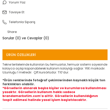
Yorum Yaz
Tavsiye Et
Telefonla Sipariş
Share
Sorular (0) ve Cevaplar (0)
ÜRÜN ÖZELLIKLERI
Tekne tentelerinde kullanılan bu fermuarlar, fermuar sistemi sayesinde
kolayca açılıp kapanabilerek kullanım kolaylığı sağlar. YKK markadır.
Uzunluğu 1 metredir. Çift kursörlüdür. T10’dur.
*Ürün renklerinde fotoğraf çekimlerinden kaynaklı küçük ton
farklılıkları olabilir.
*Görsellerin alınarak başka kişiler ve kurumlarca kullanılması
yasaktır. Görsellerin kullanım hakkı sadece
brandamarketim.com’a aittir. Görsellerin kullanıldığının
tespit edilmesi halinde yasal işlem başlatılacaktır.