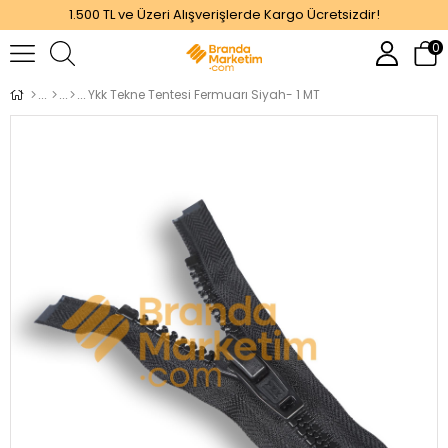
1.500 TL ve Üzeri Alışverişlerde Kargo Ücretsizdir!
0
Ykk Tekne Tentesi Fermuarı Siyah- 1 MT