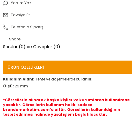
Yorum Yaz
Tavsiye Et
Telefonla Sipariş
Share
Sorular (0) ve Cevaplar (0)
ÜRÜN ÖZELLIKLERI
Kullanım Alanı:
Tente ve döşemelerde kullanılır.
Ölçü:
25 mm
*Görsellerin alınarak başka kişiler ve kurumlarca kullanılması
yasaktır. Görsellerin kullanım hakkı sadece
brandamarketim.com’a aittir. Görsellerin kullanıldığının
tespit edilmesi halinde yasal işlem başlatılacaktır.