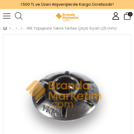
1.500 TL ve Üzeri Alışverişlerde Kargo Ücretsizdir!
0
YKK Yapışkanlı Tekne Tentesi Çıtçıtı Siyah (25 mm)