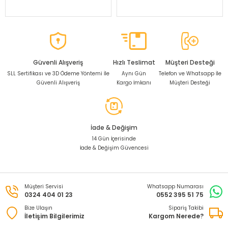
Güvenli Alışveriş
Hızlı Teslimat
Müşteri Desteği
SLL Sertifikası ve 3D Ödeme Yöntemi İle
Aynı Gün
Telefon ve Whatsapp İle
Güvenli Alışveriş
Kargo İmkanı
Müşteri Desteği
İade & Değişim
14 Gün İçerisinde
İade & Değişim Güvencesi
Müşteri Servisi
Whatsapp Numarası
0324 404 01 23
0552 395 51 75
Bize Ulaşın
Sipariş Takibi
İletişim Bilgilerimiz
Kargom Nerede?